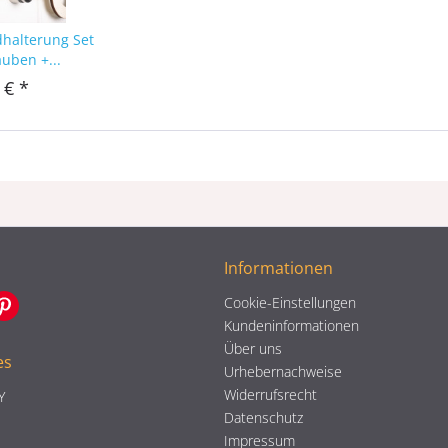
dhalterung Set
auben +...
 € *
Informationen
Cookie-Einstellungen
Kundeninformationen
Über uns
es
Urhebernachweise
Widerrufsrecht
Y
Datenschutz
Impressum