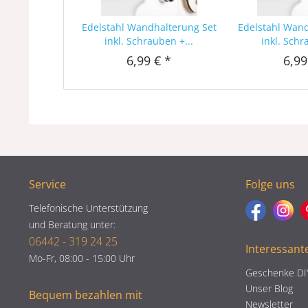
Edelstahl Wandhalterung Set
Edelstahl Wan
inkl. Schrauben +...
inkl. Schr
6,99 € *
6,99
Service
Folge uns
Telefonische Unterstützung
und Beratung unter:
06442 - 319 24 25
Interessant
Mo-Fr, 08:00 - 15:00 Uhr
Geschenke DI
Unser Blog
Bequem bezahlen mit
Newsletter