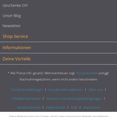
Geschenke DIY
Unser Blog
Newsletter
Shop Service
Informationen
Deine Vorteile
* Alle Preise inkl. gesetzl. Mehrwertsteuer zzgl.
Versandkosten
und ggf.
Nachnahmegebühren, wenn nicht anders beschrieben
Cookie-Einstellungen
Kundeninformationen
Über uns
Urhebernachweise
Versand und Zahlungsbedingungen
Widerrufsrecht
Datenschutz
AGB
Impressum
Diese Website benutzt Cookies, die für den technischen Betrieb der Website