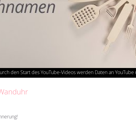
 Wanduhr
innerung!