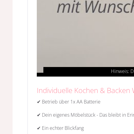
Individuelle Kochen & Backen
✔ Betrieb über 1x AA Batterie
✔ Dein eigenes Möbelstück - Das bleibt in Er
✔ Ein echter Blickfang