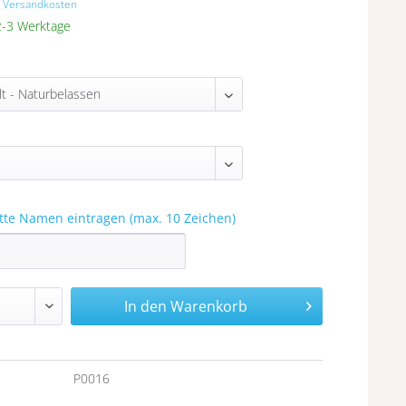
. Versandkosten
 2-3 Werktage
itte Namen eintragen (max. 10 Zeichen)
In den
Warenkorb
n
P0016