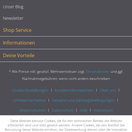
Unser Blog
Newsletter
Shop Service
Informationen
Deine Vorteile
* Alle Preise inkl. gesetzl. Mehrwertsteuer zzgl.
Versandkosten
und ggf.
Nachnahmegebühren, wenn nicht anders beschrieben
Cookie-Einstellungen
Kundeninformationen
Über uns
Urhebernachweise
Versand und Zahlungsbedingungen
Widerrufsrecht
Datenschutz
AGB
Impressum
Diese Website benutzt Cookies, die für den technischen Betrieb der Website
erforderlich sind und stets gesetzt werden. Andere Cookies, die den Komfort bei
Benutzung dieser Website erhöhen, der Direktwerbung dienen oder die Interaktion