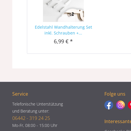
Edelstahl Wandhalterung Set
inkl. Schrauben +...
6,99 € *
Service
Folge uns
Telefonische Unterstützung
und Beratung unter:
06442 - 319 24 25
Interessant
Mo-Fr, 08:00 - 15:00 Uhr