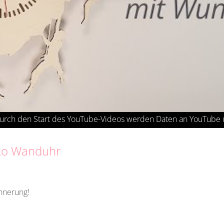
eko Wanduhr
innerung!