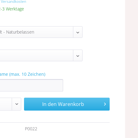
. Versandkosten
 2-3 Werktage
ame (max. 10 Zeichen)
In den
Warenkorb
n
P0022