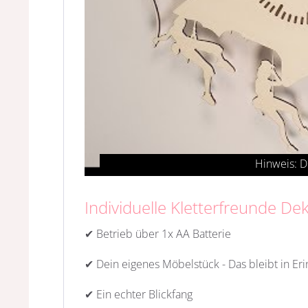
Individuelle Kletterfreunde D
✔ Betrieb über 1x AA Batterie
✔ Dein eigenes Möbelstück - Das bleibt in Er
✔ Ein echter Blickfang