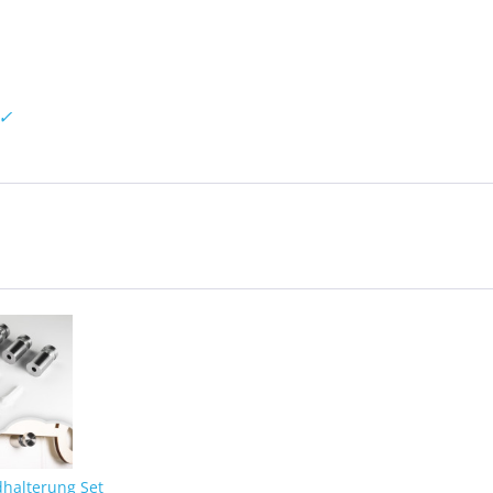
 ✓
dhalterung Set