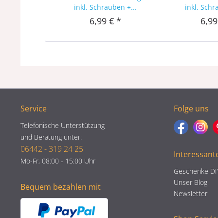
inkl. Schrauben +...
inkl. Schr
6,99 € *
6,99
Service
Folge uns
Telefonische Unterstützung
und Beratung unter:
06442 - 319 24 25
Interessant
Mo-Fr, 08:00 - 15:00 Uhr
Geschenke DI
Unser Blog
Bequem bezahlen mit
Newsletter