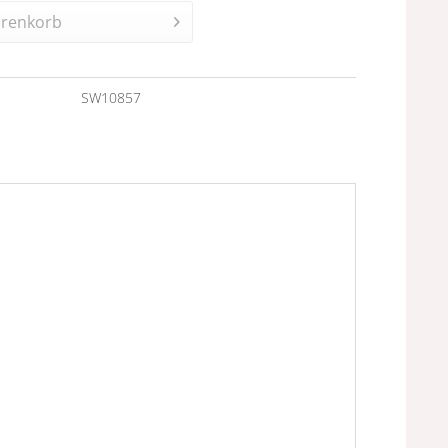
renkorb
n
SW10857