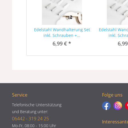
Edelstahl Wandhalterung Set
Edelstahl Wan
inkl. Schrauben +...
inkl. Schr
6,99 € *
6,99
Service
Folge uns
Telefonische Unterstützung
und Beratung unter:
06442 - 319 24 25
Interessant
Mo-Fr, 08:00 - 15:00 Uhr