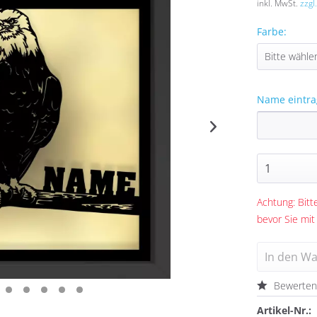
inkl. MwSt.
zzgl
Farbe:
Name eintra
Achtung: Bitte
bevor Sie mit
In den
Wa
Bewerte
Artikel-Nr.: