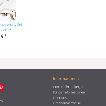
dhalterung Set
auben +...
 € *
Informationen
Cookie-Einstellungen
Kundeninformationen
Über uns
es
Urhebernachweise