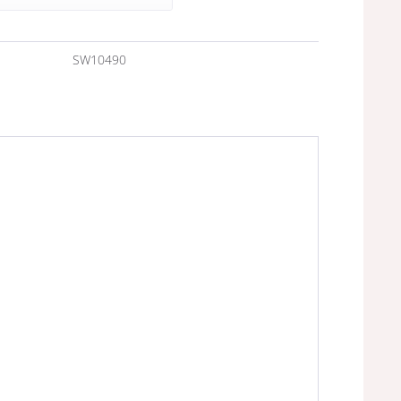
n
SW10490