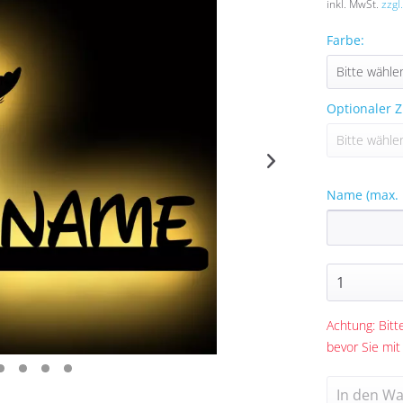
inkl. MwSt.
zzgl
Farbe:
Optionaler Z
Name (max. 
Achtung: Bitte
bevor Sie mit
In den
Wa