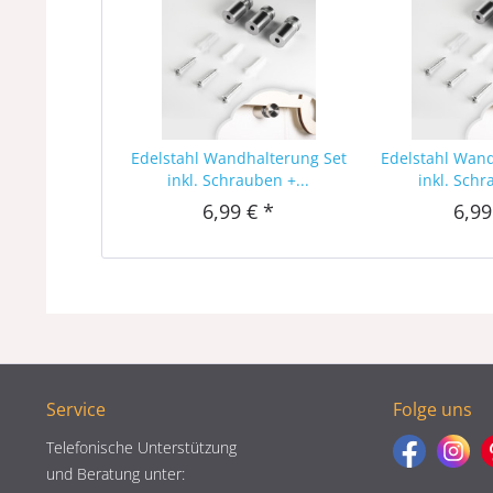
Edelstahl Wandhalterung Set
Edelstahl Wan
inkl. Schrauben +...
inkl. Schr
6,99 € *
6,99
Service
Folge uns
Telefonische Unterstützung
und Beratung unter: