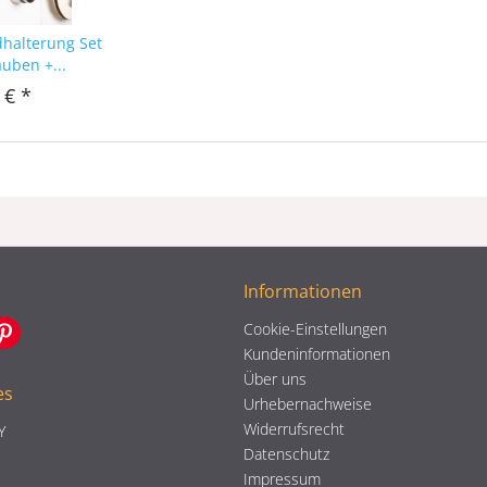
dhalterung Set
auben +...
 € *
Informationen
Cookie-Einstellungen
Kundeninformationen
Über uns
es
Urhebernachweise
Widerrufsrecht
Y
Datenschutz
Impressum