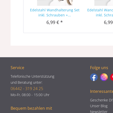
Edelstahl Wandhalterung Set
Edelstahl Wan
inkl. Schrauben +...
inkl. Schr
6,99 € *
6,99
Service
Folge uns
Telefonische Unterstützung
und Beratung unter:
06442 - 319 24 25
Interessant
Mo-Fr, 08:00 - 15:00 Uhr
Geschenke DI
Unser Blog
Bequem bezahlen mit
Newsletter