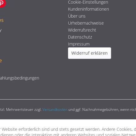
Cookie-Einstellungen
Kundeninformationen
Über uns
es
Urhebernachweise
Widerrufsrecht
Y
Datenschutz
Impressum
Widerruf erklären
e
Zahlungsbedingungen
setzl. Mehrwertsteuer zzgl.
Versandkosten
und ggf. Nachnahmegebühren, wenn nich
 Website erforderlich sind und stets gesetzt werden. Andere Cookies, 
dienen oder die Interaktion mit anderen Websites und sozialen Netzw