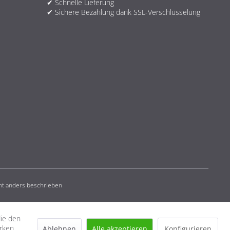
✔ Schnelle Lieferung
✔ Sichere Bezahlung dank SSL-Verschlüsselung
t anders beschrieben
die den
erken
Ablehnen
Alle akzeptieren
Konfigurieren