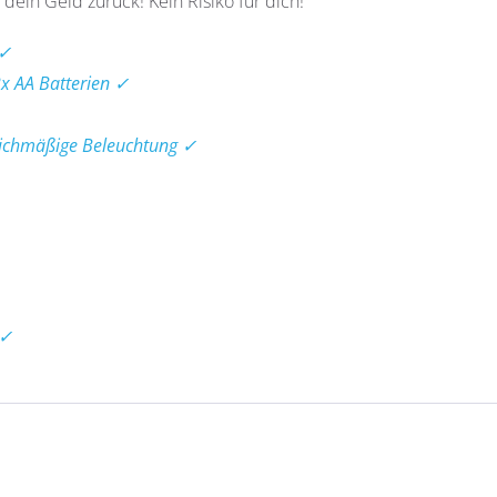
 dein Geld zurück! Kein Risiko für dich!
 ✓
2x AA Batterien ✓
eichmäßige Beleuchtung ✓
 ✓