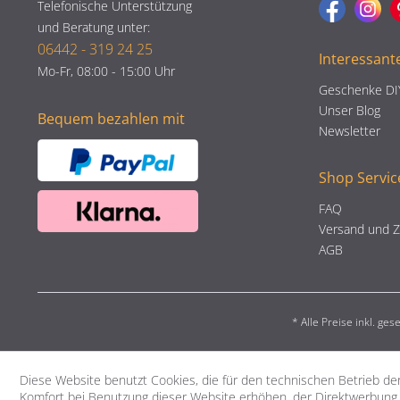
Telefonische Unterstützung
und Beratung unter:
06442 - 319 24 25
Interessant
Mo-Fr, 08:00 - 15:00 Uhr
Geschenke DI
Unser Blog
Bequem bezahlen mit
Newsletter
Shop Servic
FAQ
Versand und 
AGB
* Alle Preise inkl. ge
Diese Website benutzt Cookies, die für den technischen Betrieb der
Komfort bei Benutzung dieser Website erhöhen, der Direktwerbung 