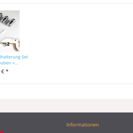
dhalterung Set
auben +...
 € *
Informationen