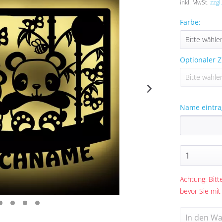
inkl. MwSt.
zzgl
Farbe:
Optionaler Z
Name eintra
Achtung: Bitte
bevor Sie mit
In den
Wa