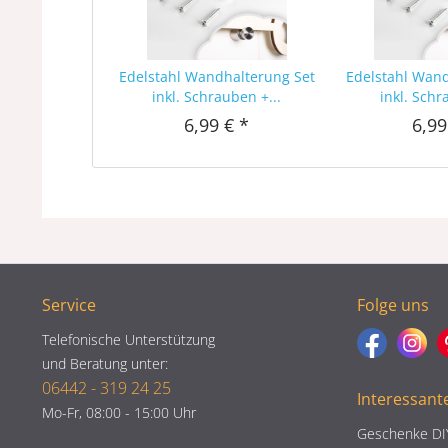
Edelstahl Wandhalterung Set
Edelstahl Wan
inkl. Schrauben +...
inkl. Schr
6,99 € *
6,99
Service
Folge uns
Telefonische Unterstützung
und Beratung unter:
06442 - 319 24 25
Interessant
Mo-Fr, 08:00 - 15:00 Uhr
Geschenke DI