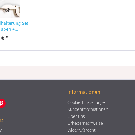
dhalterung Set
auben +...
 € *
Informationen
Cookie-Einstellungen
Kundeninformationen
Über uns
es
Urhebernachweise
Widerrufsrecht
Y