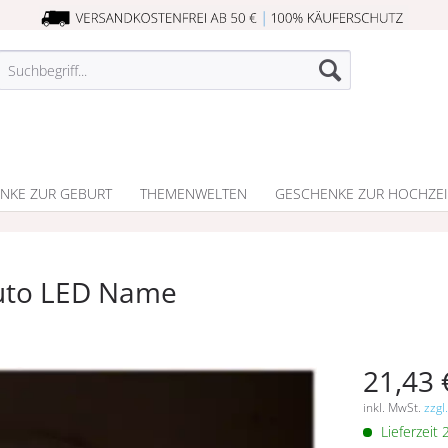
NKE ZUR GEBURT
THEMENWELTEN
GESCHENKE ZUR HOCHZEI
uto LED Name
21,43 
inkl. MwSt.
zzgl
Lieferzeit