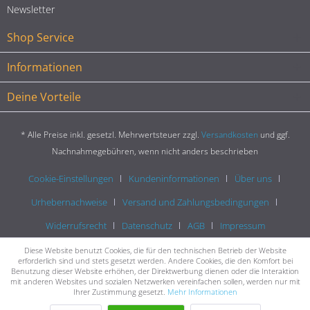
Newsletter
Shop Service
Informationen
Deine Vorteile
* Alle Preise inkl. gesetzl. Mehrwertsteuer zzgl.
Versandkosten
und ggf.
Nachnahmegebühren, wenn nicht anders beschrieben
Cookie-Einstellungen
Kundeninformationen
Über uns
Urhebernachweise
Versand und Zahlungsbedingungen
Widerrufsrecht
Datenschutz
AGB
Impressum
Diese Website benutzt Cookies, die für den technischen Betrieb der Website
erforderlich sind und stets gesetzt werden. Andere Cookies, die den Komfort bei
Benutzung dieser Website erhöhen, der Direktwerbung dienen oder die Interaktion
mit anderen Websites und sozialen Netzwerken vereinfachen sollen, werden nur mit
Ihrer Zustimmung gesetzt.
Mehr Informationen