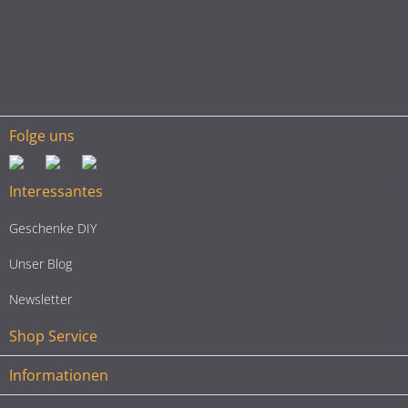
Newsletter
Shop Service
Informationen
Deine Vorteile
* Alle Preise inkl. gesetzl. Mehrwertsteuer zzgl.
Versandkosten
und ggf.
Nachnahmegebühren, wenn nicht anders beschrieben
Cookie-Einstellungen
Kundeninformationen
Über uns
Urhebernachweise
Versand und Zahlungsbedingungen
Widerrufsrecht
Datenschutz
AGB
Impressum