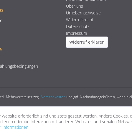
Über uns
es
Urhebernachweise
Widerrufsrecht
Y
Datenschutz
Impressum
Widerruf erklären
e
Zahlungsbedingungen
setzl. Mehrwertsteuer zzgl.
Versandkosten
und ggf. Nachnahmegebühren, wenn nich
 Website erforderlich sind und stets gesetzt werden. Andere Cookies, 
dienen oder die Interaktion mit anderen Websites und sozialen Netzw
 Informationen