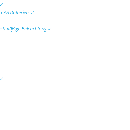
 ✓
2x AA Batterien ✓
eichmäßige Beleuchtung ✓
 ✓