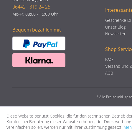
06442 - 319 24 25
Interessant
Mo-Fr, 08:00 - 15:00 Uhr
Geschenke DI
Unser Blog
Bequem bezahlen mit
Newsletter
Shop Servic
FAQ
Versand und 
AGB
* Alle Preise inkl. ge
Diese Website benutzt Cookies, die für den technischen Betrieb der
Komfort bei Benutzung dieser Website erhöhen, der Direktwerbung 
vereinfachen sollen, werden nur mit Ihrer Zustimmung gesetzt.
Mehr