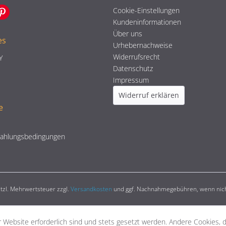
Cookie-Einstellungen
Kundeninformationen
Über uns
es
Urhebernachweise
Widerrufsrecht
Y
Datenschutz
Impressum
Widerruf erklären
e
Zahlungsbedingungen
setzl. Mehrwertsteuer zzgl.
Versandkosten
und ggf. Nachnahmegebühren, wenn nich
 Website erforderlich sind und stets gesetzt werden. Andere Cookies, 