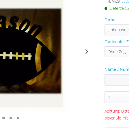
inkl. MwSt.
zzgl
Lieferzeit
Farbe:
Optionaler Z
Name / Numm
Achtung: Bitte
bevor Sie mit