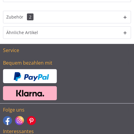
Zubehör
2
Ähnliche Artikel
Service
Bequem bezahlen mit
Folge uns
Interessantes