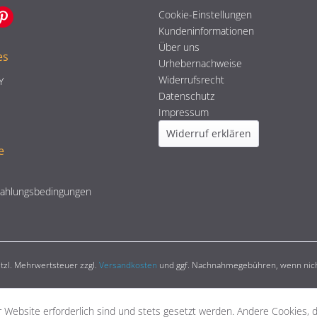
Cookie-Einstellungen
Kundeninformationen
Über uns
es
Urhebernachweise
Widerrufsrecht
Y
Datenschutz
Impressum
Widerruf erklären
e
Zahlungsbedingungen
setzl. Mehrwertsteuer zzgl.
Versandkosten
und ggf. Nachnahmegebühren, wenn nich
 Website erforderlich sind und stets gesetzt werden. Andere Cookies, 