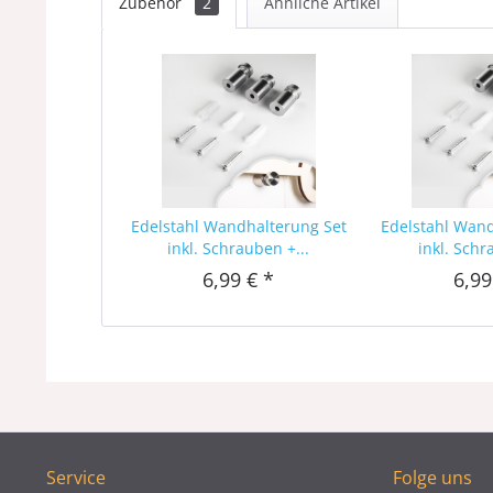
Zubehör
2
Ähnliche Artikel
Edelstahl Wandhalterung Set
Edelstahl Wan
inkl. Schrauben +...
inkl. Schr
6,99 € *
6,99
Service
Folge uns