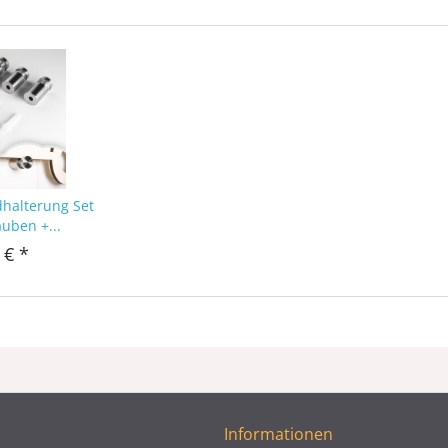
dhalterung Set
auben +...
 € *
Informationen