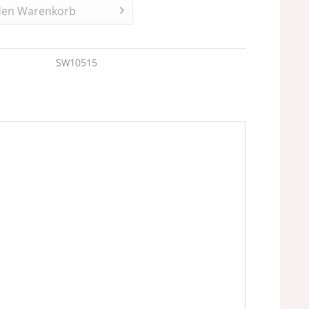
den
Warenkorb
n
SW10515