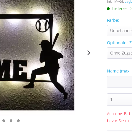
inkl. MwSt.
zzgl
Lieferzeit
Farbe:
Optionaler Z
Name (max. 
Achtung: Bitte
bevor Sie mit