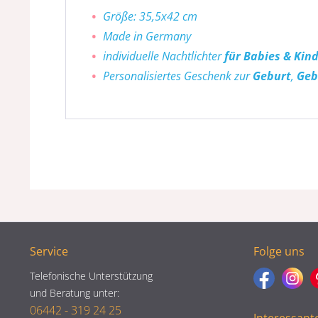
Größe: 35,5x42 cm
Made in Germany
individuelle Nachtlichter
für Babies & Kin
Personalisiertes Geschenk zur
Geburt
,
Geb
Service
Folge uns
Telefonische Unterstützung
und Beratung unter:
06442 - 319 24 25
Interessant