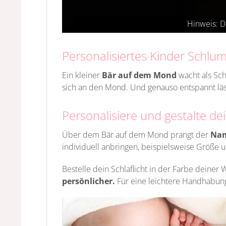
Personalisiertes Kinder Schlu
Ein kleiner
Bär auf dem Mond
wacht als Sch
sich an den Mond. Und genauso entspannt läss
Personalisiere und gestalte de
Über dem Bär auf dem Mond prangt der
Nam
individuell anbringen, beispielsweise Größe
Bestelle dein Schlaflicht in der Farbe deiner 
persönlicher.
Für eine leichtere Handhabung 