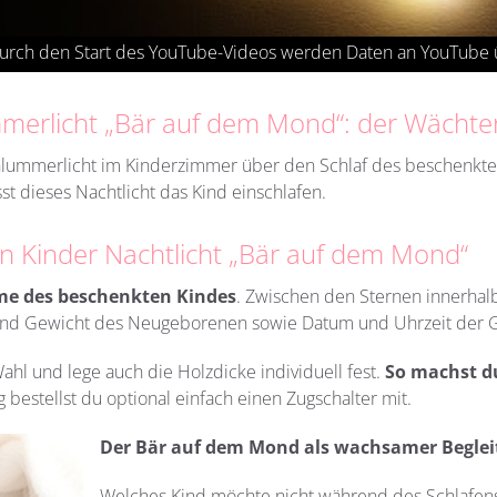
mmerlicht „Bär auf dem Mond“: der Wächte
lummerlicht im Kinderzimmer über den Schlaf des beschenkten
t dieses Nachtlicht das Kind einschlafen.
in Kinder Nachtlicht „Bär auf dem Mond“
e des beschenkten Kindes
. Zwischen den Sternen innerhal
 und Gewicht des Neugeborenen sowie Datum und Uhrzeit der G
Wahl und lege auch die Holzdicke individuell fest.
So machst d
bestellst du optional einfach einen Zugschalter mit.
Der Bär auf dem Mond als wachsamer Beglei
Welches Kind möchte nicht während des Schlafen