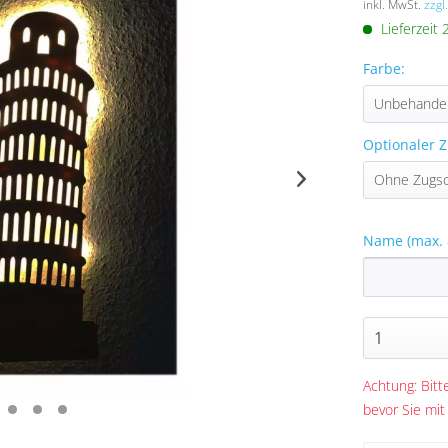
inkl. MwSt.
zzgl
Lieferzeit
Farbe:
Optionaler Z
Name (max. 
Achtung: Bitte
bevor Sie mit