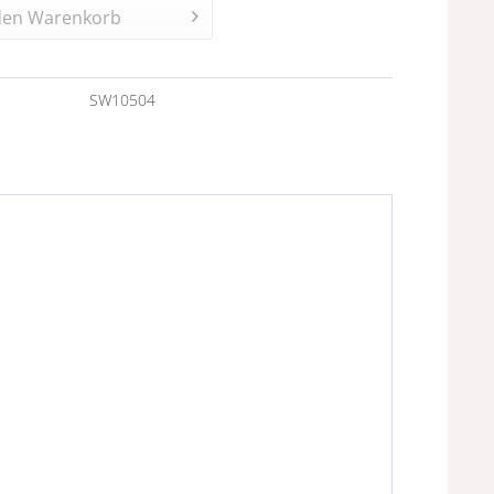
den
Warenkorb
n
SW10504