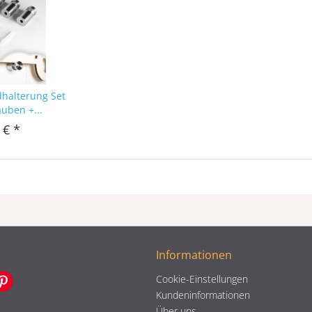
dhalterung Set
auben +...
 € *
Informationen
Cookie-Einstellungen
Kundeninformationen
Über uns