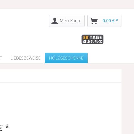
Mein Konto
0,00 € *
T
LIEBESBEWEISE
HOLZGESCHENKE
€ *