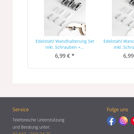
Edelstahl Wandhalterung Set
Edelstahl Wan
inkl. Schrauben +...
inkl. Schr
6,99 € *
6,99
Service
Folge uns
Telefonische Unterstützung
und Beratung unter: