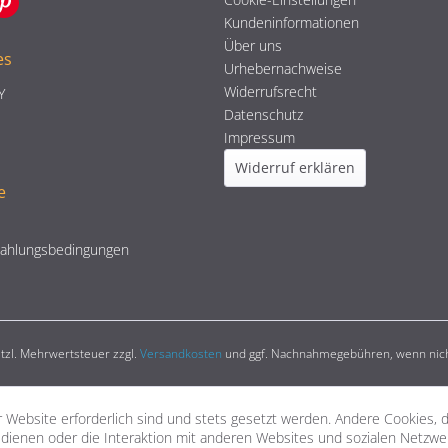
Kundeninformationen
Über uns
es
Urhebernachweise
Widerrufsrecht
Y
Datenschutz
Impressum
Widerruf erklären
e
Zahlungsbedingungen
setzl. Mehrwertsteuer zzgl.
Versandkosten
und ggf. Nachnahmegebühren, wenn nich
 Website erforderlich sind und stets gesetzt werden. Andere Cookies, 
dienen oder die Interaktion mit anderen Websites und sozialen Netzw