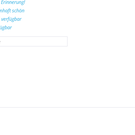
n Erinnerung!
umhaft schön
 verfügbar
fügbar
e