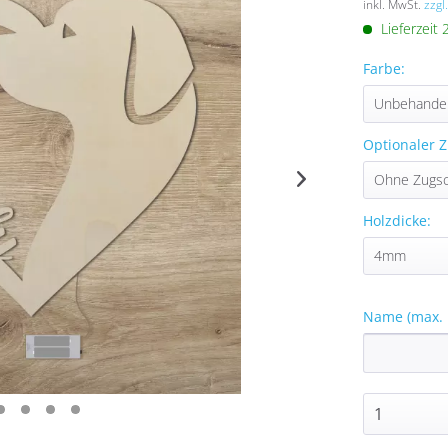
inkl. MwSt.
zzgl
Lieferzeit
Farbe:
Optionaler Z
Holzdicke:
Name (max. 