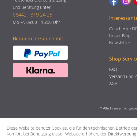
und Beratung unter:
06442 - 319 24 25
Interessant
Mo-Fr, 08:00 - 15:00 Uhr
Geschenke DI
Unser Blog
Bequem bezahlen mit
Newsletter
Shop Servic
FAQ
Versand und 
AGB
* Alle Preise inkl. ge
Diese Website benutzt Cookies, die für den technischen Betrieb der
Komfort bei Benutzung dieser Website erhöhen, der Direktwerbung 