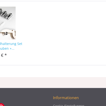
dhalterung Set
auben +...
 € *
Informationen
Cookie-Einstellungen