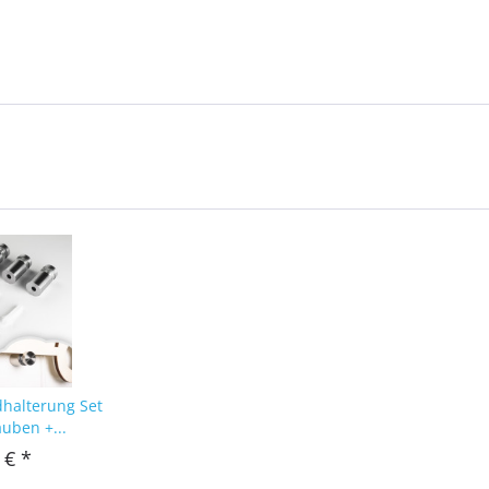
dhalterung Set
auben +...
 € *