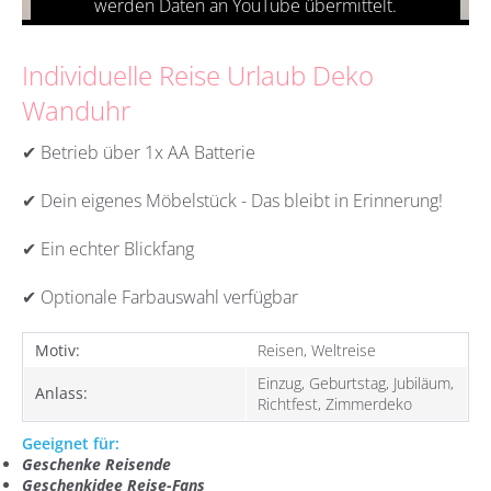
Individuelle Reise Urlaub Deko
Wanduhr
✔ Betrieb über 1x AA Batterie
✔ Dein eigenes Möbelstück - Das bleibt in Erinnerung!
✔ Ein echter Blickfang
✔ Optionale Farbauswahl verfügbar
Motiv:
Reisen, Weltreise
Einzug, Geburtstag, Jubiläum,
Anlass:
Richtfest, Zimmerdeko
Geeignet für:
Geschenke Reisende
Geschenkidee Reise-Fans