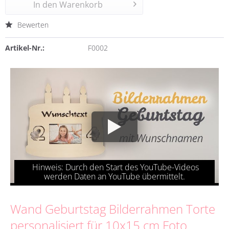
In den
Warenkorb
Bewerten
Artikel-Nr.:
F0002
Wand
Geburtstag Bilderrahmen Torte
personalisiert für 10x15 cm Foto