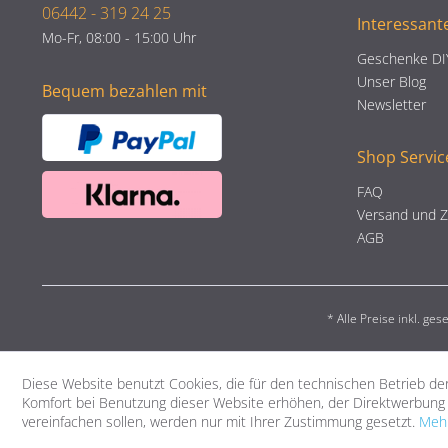
06442 - 319 24 25
Interessant
Mo-Fr, 08:00 - 15:00 Uhr
Geschenke DI
Unser Blog
Bequem bezahlen mit
Newsletter
Shop Servic
FAQ
Versand und 
AGB
* Alle Preise inkl. ge
Diese Website benutzt Cookies, die für den technischen Betrieb der
Komfort bei Benutzung dieser Website erhöhen, der Direktwerbung 
vereinfachen sollen, werden nur mit Ihrer Zustimmung gesetzt.
Mehr