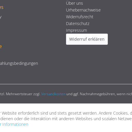
Über uns
es
Urhebernachweise
Widerrufsrecht
Y
Datenschutz
Impressum
Widerruf erklären
e
Zahlungsbedingungen
setzl. Mehrwertsteuer zzgl.
Versandkosten
und ggf. Nachnahmegebühren, wenn nich
 Website erforderlich sind und stets gesetzt werden. Andere Cookies, 
dienen oder die Interaktion mit anderen Websites und sozialen Netzw
 Informationen