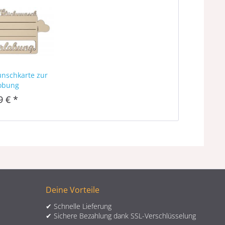
nschkarte zur
obung
9 € *
Deine Vorteile
✔ Schnelle Lieferung
✔ Sichere Bezahlung dank SSL-Verschlüsselung