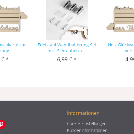
nschkarte zur
Edelstahl Wandhalterung Set
Holz Glückwu
obung
inkl. Schrauben +...
Verl
 € *
6,99 € *
4,9
Informationen
Cookie-Einstellungen
Kundeninformationen