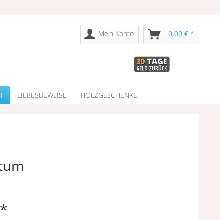
Mein Konto
0,00 € *
T
LIEBESBEWEISE
HOLZGESCHENKE
atum
 *