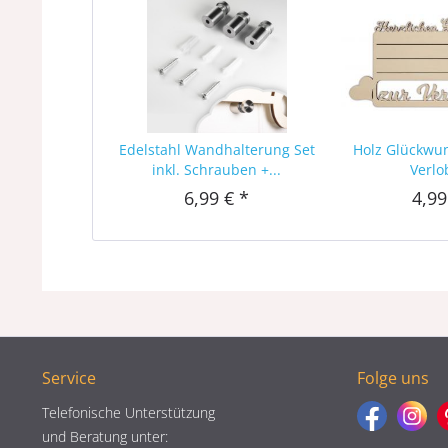
Edelstahl Wandhalterung Set
Holz Glückwu
inkl. Schrauben +...
Verl
6,99 € *
4,99
Service
Folge uns
Telefonische Unterstützung
und Beratung unter: