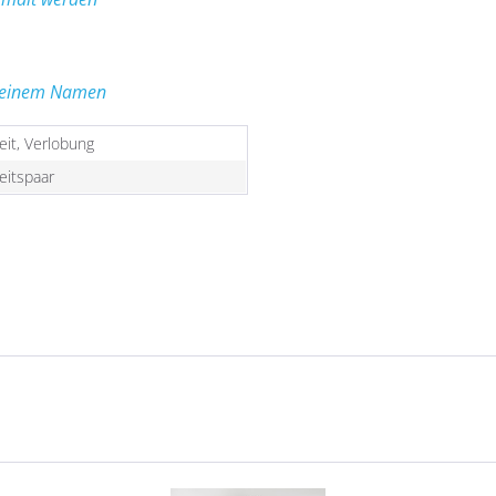
 deinem Namen
it, Verlobung
eitspaar