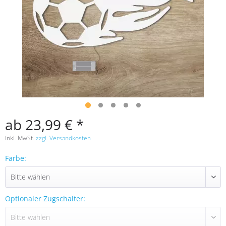
ab 23,99 € *
inkl. MwSt.
zzgl. Versandkosten
Farbe:
Optionaler Zugschalter: