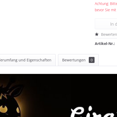
Achtung: Bitte
bevor Sie mit
In 
Bewerte
Artikel-Nr.:
ferumfang und Eigenschaften
Bewertungen
0