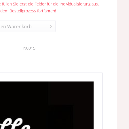
 füllen Sie erst die Felder für die Individualisierung aus,
 dem Bestellprozess fortfahren!
den
Warenkorb
n
N0015