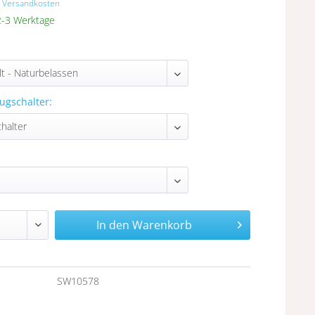
. Versandkosten
 2-3 Werktage
ugschalter:
In den
Warenkorb
n
SW10578