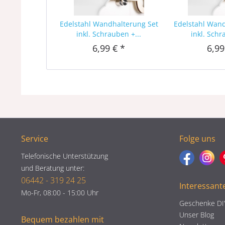
Edelstahl Wandhalterung Set
Edelstahl Wan
inkl. Schrauben +...
inkl. Schr
6,99 € *
6,99
Service
Folge uns
Telefonische Unterstützung
und Beratung unter:
06442 - 319 24 25
Interessant
Mo-Fr, 08:00 - 15:00 Uhr
Geschenke DI
Unser Blog
Bequem bezahlen mit