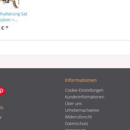
dhalterung Set
auben +...
 € *
Informationen
Cookie-Einstellungen
Kundeninformationen
Über uns
es
Urhebernachweise
Widerrufsrecht
Y
Datenschutz