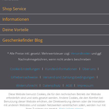
Shop Service
Informationen
Deine Vorteile
Geschenkefinder Blog
* Alle Preise inkl. gesetzl. Mehrwertsteuer zzgl.
Versandkosten
und ggf.
Nachnahmegebühren, wenn nicht anders beschrieben
Cookie-Einstellungen
Kundeninformationen
Über uns
Urhebernachweise
Versand und Zahlungsbedingungen
Widerrufsrecht
Datenschutz
AGB
Impressum
Diese Website benutzt Cookies, die für den technischen Betrieb der Website
erforderlich sind und stets gesetzt werden. Andere Cookies, die den Komfort bei
Benutzung dieser Website erhöhen, der Direktwerbung dienen oder die Interaktion
mit anderen Websites und sozialen Netzwerken vereinfachen sollen, werden nur mit
Ihrer Zustimmung gesetzt.
Mehr Informationen